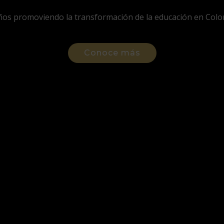
ños promoviendo la transformación de la educación en Colo
ransformar la educación con ideas vanguardistas y creativa
Conoce más
Conoce más